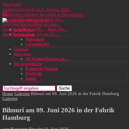
Highlights
Taubertal Festival am 6. August 2026...
Wolfmother bringen das Zakk in Düsseldorf...
Das Full Rewind Festival am 01....
Party On! Ein Ausflug auf den...
Review: SOKO LiNX – „Punk Für...
Neuigkeiten
Das Wacken Open Air am 01....
Rezensionen
Tonträger
Liveauftritte
Galerien
Interviews
10 Wunderfragen an …
Wir präsentieren
Konzerte/Touren
Festivals
Songs
Suche
Home
Galerien
Bilmuri am 09. Juni 2026 in der Fabrik Hamburg
Galerien
Bilmuri am 09. Juni 2026 in der Fabrik
Hamburg