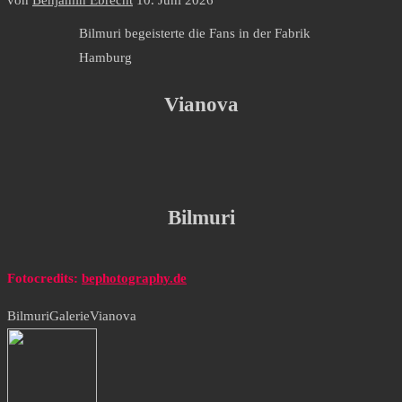
von
Benjamin Ebrecht
10. Juni 2026
Bilmuri begeisterte die Fans in der Fabrik
Hamburg
Vianova
Bilmuri
Fotocredits:
bephotography.de
Bilmuri
Galerie
Vianova