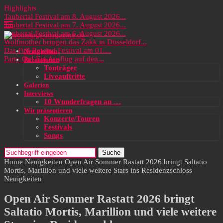
Highlights
Taubertal Festival am 8. August 2026...
Taubertal Festival am 7. August 2026...
Taubertal Festival am 6. August 2026...
Wolfmother bringen das Zakk in Düsseldorf...
Das Full Rewind Festival am 01....
Neuigkeiten
Party On! Ein Ausflug auf den...
Rezensionen
Tonträger
Liveauftritte
Galerien
Interviews
10 Wunderfragen an …
Wir präsentieren
Konzerte/Touren
Festivals
Songs
Suche
Home
Neuigkeiten
Open Air Sommer Rastatt 2026 bringt Saltatio
Mortis, Marillion und viele weitere Stars ins Residenzschloss
Neuigkeiten
Open Air Sommer Rastatt 2026 bringt
Saltatio Mortis, Marillion und viele weitere