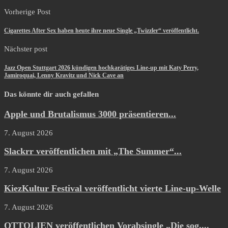
Vorherige Post
Cigarettes After Sex haben heute ihre neue Single „Twizzler“ veröffentlicht.
Nächster post
Jazz Open Stuttgart 2026 kündigen hochkarätiges Line-up mit Katy Perry,
Jamiroquai, Lenny Kravitz und Nick Cave an
Das könnte dir auch gefallen
Apple und Brutalismus 3000 präsentieren...
7. August 2026
Slackrr veröffentlichen mit „The Summer“...
7. August 2026
KiezKultur Festival veröffentlicht vierte Line-up-Welle
7. August 2026
OTTOLIEN veröffentlichen Vorabsingle „Die sog....