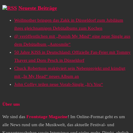
Neueste Beiträge
Wolfmother bringen das Zakk in Düsseldorf zum Jubiläum
ihres gleichnamigen Debütalbums zum Kochen
@ veröffentlichen mit „Punish My Mind“ eine neue Single aus
dem Debütalbum „Autosmile“
50 Jahre KISS in Deutschland: Offizielle Fan-Feier mit Tommy
Thayer und Doro Pesch in Düsseldorf
Chuck Robertson reaktiviert sein Nebenprojekt und kündigt
mit „In My Head“ neues Album an
John Coffey teilen neue Vorab-Single „It’s You“
Über uns
Wir sind das
Frontstage Magazine
! Im Online-Format geht es um
alle News rund um die Musikwelt, das aktuelle Festival- und
Konzertgeschehen sowie Interviews und vieles mehr. Direkt, ehrlich