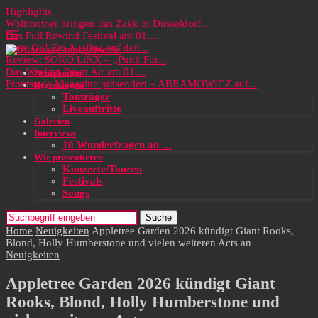
Highlights
Wolfmother bringen das Zakk in Düsseldorf...
Das Full Rewind Festival am 01....
Party On! Ein Ausflug auf den...
Review: SOKO LiNX – „Punk Für...
Das Wacken Open Air am 01....
Neuigkeiten
Frontstage Magazine präsentiert – ABRAMOWICZ auf...
Rezensionen
Tonträger
Liveauftritte
Galerien
Interviews
10 Wunderfragen an …
Wir präsentieren
Konzerte/Touren
Festivals
Songs
Suche
Home
Neuigkeiten
Appletree Garden 2026 kündigt Giant Rooks,
Blond, Holly Humberstone und vielen weiteren Acts an
Neuigkeiten
Appletree Garden 2026 kündigt Giant
Rooks, Blond, Holly Humberstone und