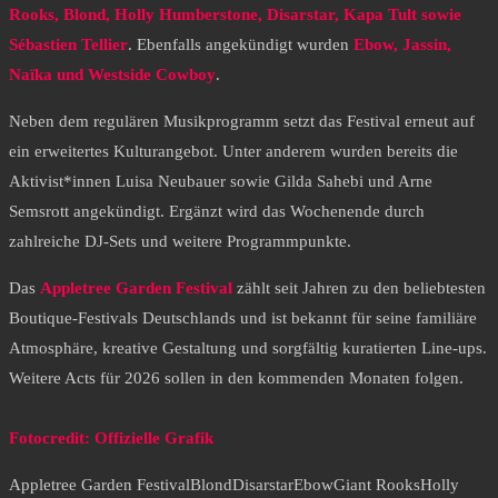
Rooks, Blond, Holly Humberstone, Disarstar, Kapa Tult sowie
Sébastien Tellier
. Ebenfalls angekündigt wurden
Ebow, Jassin,
Naïka und Westside Cowboy
.
Neben dem regulären Musikprogramm setzt das Festival erneut auf
ein erweitertes Kulturangebot. Unter anderem wurden bereits die
Aktivist*innen Luisa Neubauer sowie Gilda Sahebi und Arne
Semsrott angekündigt. Ergänzt wird das Wochenende durch
zahlreiche DJ-Sets und weitere Programmpunkte.
Das
Appletree Garden Festival
zählt seit Jahren zu den beliebtesten
Boutique-Festivals Deutschlands und ist bekannt für seine familiäre
Atmosphäre, kreative Gestaltung und sorgfältig kuratierten Line-ups.
Weitere Acts für 2026 sollen in den kommenden Monaten folgen.
Fotocredit: Offizielle Grafik
Appletree Garden Festival
Blond
Disarstar
Ebow
Giant Rooks
Holly