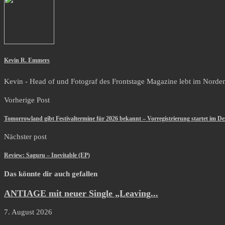
Kevin R. Emmers
Kevin - Head of und Fotograf des Frontstage Magazine lebt im Norden i
Vorherige Post
Tomorrowland gibt Festivaltermine für 2026 bekannt – Vorregistrierung startet im D
Nächster post
Review: Saguru – Inevitable (EP)
Das könnte dir auch gefallen
ANTIAGE mit neuer Single „Leaving...
7. August 2026