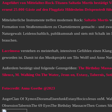
Angeführt von Mittelalter-Rock-Titanen Saltatio Mortis bestätigt 
erneut 25.000 Gäste auf den Flugplatz Hildesheim-Drispenstedt führ
Mittelalterliche Instrumente treffen modernen Rock:
Saltatio Mortis
v
Formation von Straßenmusikern zu Chartstürmern gemacht – und zwar 
Naturgewalt: Leidenschaftlich, publikumsnah und stets mit Schalk im
brauchen.
Lacrimosa
verstehen es meisterhaft, intensiven Gefühlen einen Kla
geworden ist. Damit ist das Musikprojekt um Tilo Wolff und Anne Nu
Außerdem bestätigt sind folgende Genregrößen:
The Birthday Massa
Silence
,
M. Walking On The Water
,
Jesus on, Extasy
,
Tabernis
,
Sot
Fotocredit: Anna Goethe @2023
Auger
Clan Of Xymox
Diorama
Eisenfunk
Extasy
Hocico
Jesus on
M. Wal
Obsession
Tabernis
The 69 Eyes
The Birthday Massacre
Then Comes Sil