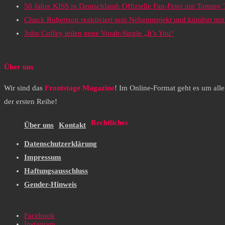
50 Jahre KISS in Deutschland: Offizielle Fan-Feier mit Tommy
Chuck Robertson reaktiviert sein Nebenprojekt und kündigt m
John Coffey teilen neue Vorab-Single „It’s You“
Über uns
Wir sind das
Frontstage Magazine
! Im Online-Format geht es um all
der ersten Reihe!
Rechtliches
Über uns
Kontakt
Datenschutzerklärung
Impressum
Haftungsausschluss
Gender-Hinweis
Facebook
Instagram