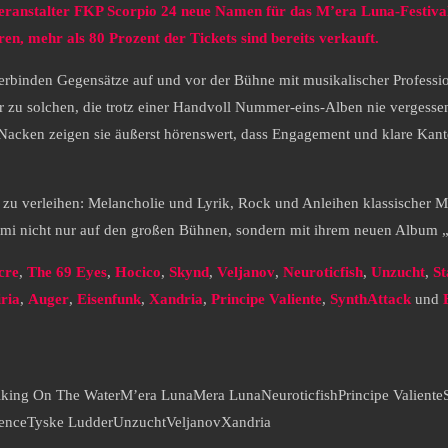
Veranstalter FKP Scorpio 24 neue Namen für das M’era Luna-Festival
en, mehr als 80 Prozent der Tickets sind bereits verkauft.
erbinden Gegensätze auf und vor der Bühne mit musikalischer Profession
zu solchen, die trotz einer Handvoll Nummer-eins-Alben nie vergessen
 Nacken zeigen sie äußerst hörenswert, dass Engagement und klare Kan
ng zu verleihen: Melancholie und Lyrik, Rock und Anleihen klassischer
rmi nicht nur auf den großen Bühnen, sondern mit ihrem neuen Album „L
cre
,
The 69 Eyes
,
Hocico
,
Skynd
,
Veljanov
,
Neuroticfish
,
Unzucht
,
S
iria
,
Auger
,
Eisenfunk
,
Xandria
,
Principe Valiente
,
SynthAttack
und
king On The Water
M’era Luna
Mera Luna
Neuroticfish
Principe Valiente
ence
Tyske Ludder
Unzucht
Veljanov
Xandria