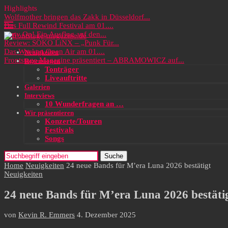
Highlights
Wolfmother bringen das Zakk in Düsseldorf...
Das Full Rewind Festival am 01....
Party On! Ein Ausflug auf den...
Review: SOKO LiNX – „Punk Für...
Das Wacken Open Air am 01....
Neuigkeiten
Frontstage Magazine präsentiert – ABRAMOWICZ auf...
Rezensionen
Tonträger
Liveauftritte
Galerien
Interviews
10 Wunderfragen an …
Wir präsentieren
Konzerte/Touren
Festivals
Songs
Suche
Home
Neuigkeiten
24 neue Bands für M’era Luna 2026 bestätigt
Neuigkeiten
24 neue Bands für M’era Luna 2026 bestäti
von
Kevin R. Emmers
4. Dezember 2025