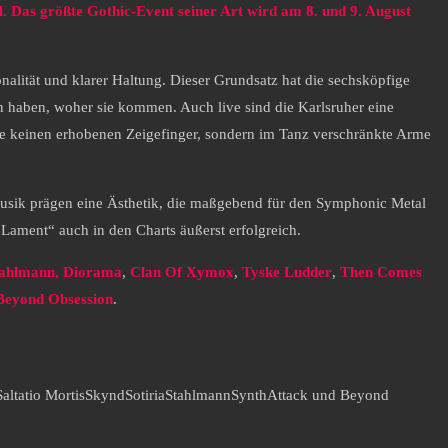
. Das größte Gothic-Event seiner Art wird am 8. und 9. August
alität und klarer Haltung. Dieser Grundsatz hat die sechsköpfige
 haben, woher sie kommen. Auch live sind die Karlsruher eine
te keinen erhobenen Zeigefinger, sondern im Tanz verschränkte Arme
 Musik prägen eine Ästhetik, die maßgebend für den Symphonic Metal
ament“ auch in den Charts äußerst erfolgreich.
tahlmann, Diorama
,
Clan Of Xymox
,
Tyske
Ludder
,
Then Comes
Beyond Obsession
.
Saltatio Mortis
Skynd
Sotiria
Stahlmann
SynthAttack und Beyond