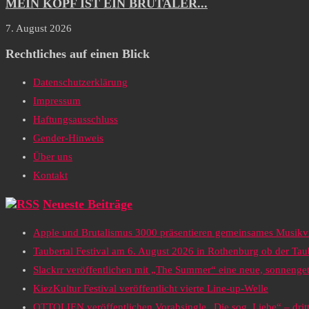
MEIN KOPF IST EIN BRUTALER...
7. August 2026
Rechtliches auf einen Blick
Datenschutzerklärung
Impressum
Haftungsausschluss
Gender-Hinweis
Über uns
Kontakt
Neueste Beiträge
Apple und Brutalismus 3000 präsentieren gemeinsames Musikv
Taubertal Festival am 6. August 2026 in Rothenburg ob der Tau
Slackrr veröffentlichen mit „The Summer“ eine neue, sonneng
KiezKultur Festival veröffentlicht vierte Line-up-Welle
OTTOLIEN veröffentlichen Vorabsingle „Die sog. Liebe“ – drit