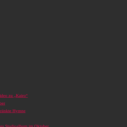
ideo zu „Kairo“
ber
etränkte Hymne
tes Studioalbum im Oktober