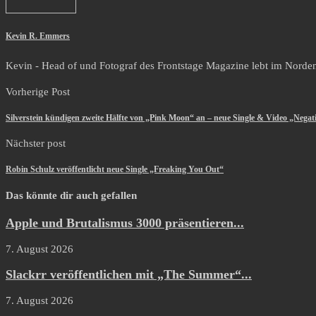
Kevin R. Emmers
Kevin - Head of und Fotograf des Frontstage Magazine lebt im Norden i
Vorherige Post
Silverstein kündigen zweite Hälfte von „Pink Moon“ an – neue Single & Video „Negati
Nächster post
Robin Schulz veröffentlicht neue Single „Freaking You Out“
Das könnte dir auch gefallen
Apple und Brutalismus 3000 präsentieren...
7. August 2026
Slackrr veröffentlichen mit „The Summer“...
7. August 2026