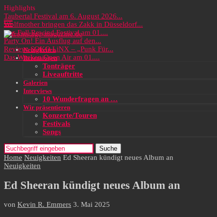
Highlights
Taubertal Festival am 6. August 2026...
Wolfmother bringen das Zakk in Düsseldorf...
Das Full Rewind Festival am 01....
Party On! Ein Ausflug auf den...
Review: SOKO LiNX – „Punk Für...
Neuigkeiten
Das Wacken Open Air am 01....
Rezensionen
Tonträger
Liveauftritte
Galerien
Interviews
10 Wunderfragen an …
Wir präsentieren
Konzerte/Touren
Festivals
Songs
Suche
Home
Neuigkeiten
Ed Sheeran kündigt neues Album an
Neuigkeiten
Ed Sheeran kündigt neues Album an
von
Kevin R. Emmers
3. Mai 2025