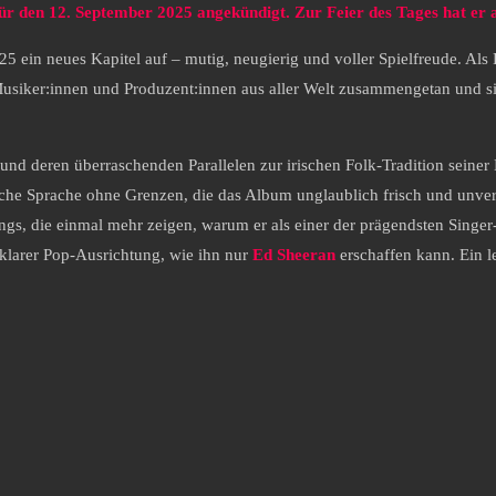
für den 12. September 2025 angekündigt. Zur Feier des Tages hat er 
5 ein neues Kapitel auf – mutig, neugierig und voller Spielfreude. Als K
Musiker:innen und Produzent:innen aus aller Welt zusammengetan und sic
 und deren überraschenden Parallelen zur irischen Folk-Tradition seiner
sche Sprache ohne Grenzen, die das Album unglaublich frisch und unver
gs, die einmal mehr zeigen, warum er als einer der prägendsten Singer-S
 klarer Pop-Ausrichtung, wie ihn nur
Ed
Sheeran
erschaffen kann. Ein 