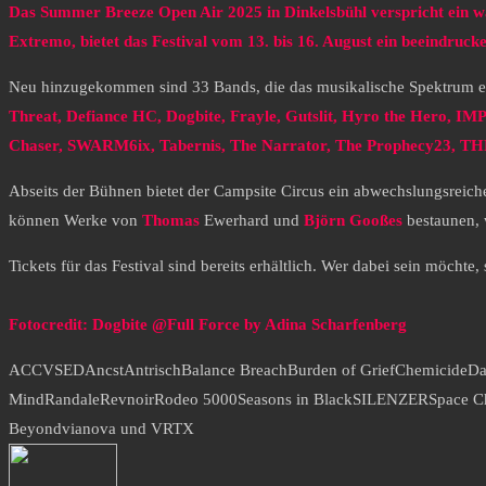
Das Summer Breeze Open Air 2025 in Dinkelsbühl verspricht ein w
Extremo, bietet das Festival vom 13. bis 16. August ein beeindruck
Neu hinzugekommen sind 33 Bands, die das musikalische Spektrum 
Threat, Defiance HC, Dogbite, Frayle, Gutslit, Hyro the Hero, IM
Chaser, SWARM6ix, Tabernis, The Narrator, The Prophecy23, TH
Abseits der Bühnen bietet der Campsite Circus ein abwechslungsrei
können Werke von
Thomas
Ewerhard und
Björn Gooßes
bestaunen, 
Tickets für das Festival sind bereits erhältlich. Wer dabei sein möchte,
Fotocredit: Dogbite @Full Force by Adina Scharfenberg
ACCVSED
Ancst
Antrisch
Balance Breach
Burden of Grief
Chemicide
Da
Mind
Randale
Revnoir
Rodeo 5000
Seasons in Black
SILENZER
Space C
Beyond
vianova und VRTX