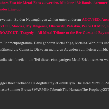
ahres Fest für Metal-Fans zu werden. Mit über 130 Bands, darunter
endes Line-up.
erweitern. Zu den Neuzugängen zählen unter anderem
ACCVSED, Ancst,
PVLSE, Mawiza, My Diligence, Obscurity, Paleskin, Peace Of Mind, R
ROATCUT., Tragedy – All Metal Tribute to the Bee Gees and Beyo
ches Rahmenprogramm. Dazu gehören Metal Yoga, Metalza-Workouts und 
während die Campsite Disko an mehreren Abenden zum Feiern einlädt.
 sollte sich beeilen, um Teil dieses einzigartigen Metal-Erlebnisses zu we
gger threat
Defiance HC
dogbite
Frayle
Gutslit
Hyro The Hero
IMPVLSE
M
haser
Summer Breeze
SWARM6ix
Tabernis
The Narrator
The Prophecy23