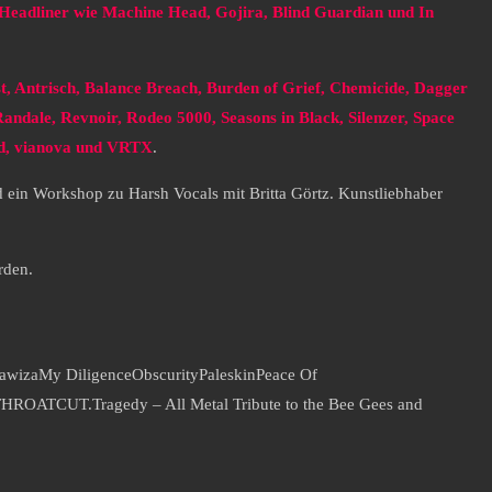
 Headliner wie Machine Head, Gojira, Blind Guardian und In
 Antrisch, Balance Breach, Burden of Grief, Chemicide, Dagger
andale, Revnoir, Rodeo 5000, Seasons in Black, Silenzer, Space
nd, vianova und VRTX
.
ein Workshop zu Harsh Vocals mit Britta Görtz. Kunstliebhaber
rden.
awiza
My Diligence
Obscurity
Paleskin
Peace Of
THROATCUT.
Tragedy – All Metal Tribute to the Bee Gees and