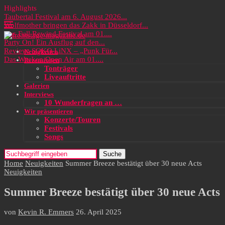
Highlights
Taubertal Festival am 6. August 2026...
Wolfmother bringen das Zakk in Düsseldorf...
Das Full Rewind Festival am 01....
Party On! Ein Ausflug auf den...
Review: SOKO LiNX – „Punk Für...
Neuigkeiten
Das Wacken Open Air am 01....
Rezensionen
Tonträger
Liveauftritte
Galerien
Interviews
10 Wunderfragen an …
Wir präsentieren
Konzerte/Touren
Festivals
Songs
Suche
Home
Neuigkeiten
Summer Breeze bestätigt über 30 neue Acts
Neuigkeiten
Summer Breeze bestätigt über 30 neue Acts
von
Kevin R. Emmers
26. April 2025