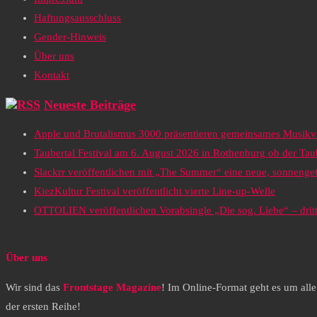
Haftungsausschluss
Gender-Hinweis
Über uns
Kontakt
Neueste Beiträge
Apple und Brutalismus 3000 präsentieren gemeinsames Musikv
Taubertal Festival am 6. August 2026 in Rothenburg ob der Tau
Slackrr veröffentlichen mit „The Summer“ eine neue, sonneng
KiezKultur Festival veröffentlicht vierte Line-up-Welle
OTTOLIEN veröffentlichen Vorabsingle „Die sog. Liebe“ – drit
Über uns
Wir sind das
Frontstage Magazine
! Im Online-Format geht es um all
der ersten Reihe!