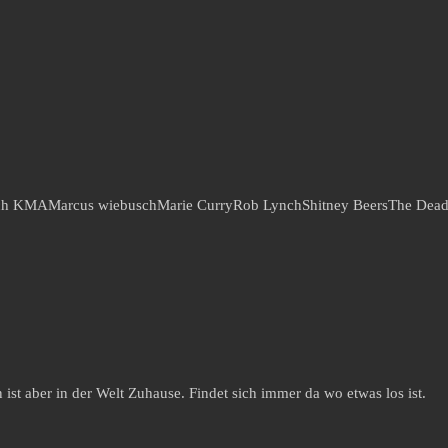
rch KMA
Marcus wiebusch
Marie Curry
Rob Lynch
Shitney Beers
The Dead
st aber in der Welt Zuhause. Findet sich immer da wo etwas los ist.