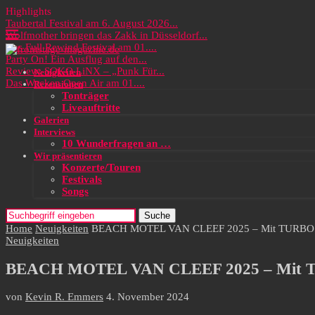
Highlights
Taubertal Festival am 6. August 2026...
Wolfmother bringen das Zakk in Düsseldorf...
Das Full Rewind Festival am 01....
Party On! Ein Ausflug auf den...
Review: SOKO LiNX – „Punk Für...
Neuigkeiten
Das Wacken Open Air am 01....
Rezensionen
Tonträger
Liveauftritte
Galerien
Interviews
10 Wunderfragen an …
Wir präsentieren
Konzerte/Touren
Festivals
Songs
Suche
Home
Neuigkeiten
BEACH MOTEL VAN CLEEF 2025 – Mit TURBO
Neuigkeiten
BEACH MOTEL VAN CLEEF 2025 – Mit
von
Kevin R. Emmers
4. November 2024