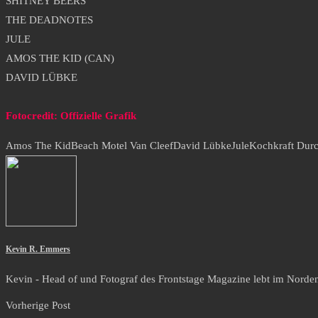
SHITNEY BEERS
THE DEADNOTES
JULE
AMOS THE KID (CAN)
DAVID LÜBKE
Fotocredit: Offizielle Grafik
Amos The Kid
Beach Motel Van Cleef
David Lübke
Jule
Kochkraft Du
Kevin R. Emmers
Kevin - Head of und Fotograf des Frontstage Magazine lebt im Norden i
Vorherige Post