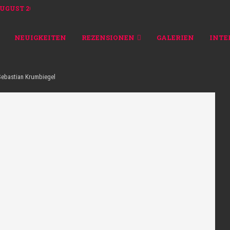
GUST 2026...
NEUIGKEITEN
REZENSIONEN
GALERIEN
INTE
ebastian Krumbiegel