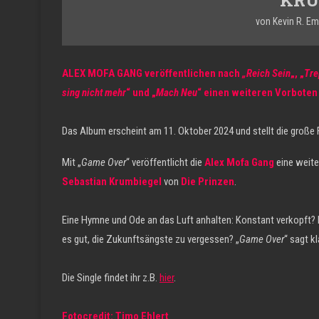
von
Kevin R. E
ALEX MOFA GANG veröffentlichen nach
„Reich Sein
„, „
Tre
sing nicht mehr
“ und „
Mach Neu
“ einen weiteren Vorboten
Das Album erscheint am 11. Oktober 2024 und stellt die große 
Mit „
Game Over
“ veröffentlicht die
Alex Mofa Gang
eine weite
Sebastian Krumbiegel
von
Die Prinzen
.
Eine Hymne und Ode an das Luft anhalten: Konstant verkopft? I
es gut, die Zukunftsängste zu vergessen? „
Game Over
“ sagt kl
Die Single findet ihr z.B.
hier
.
Fotocredit: Timo Ehlert