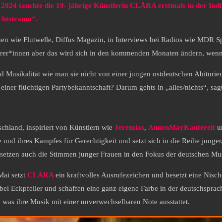
024 tauchte die 19- jährige Künstlerin CLÅRA erstmals in der Indie-S
chtstraum“.
nen wie Flutwelle, Diffus Magazin, in Interviews bei Radios wie MDR Spu
Hörer*innen aber das wird sich in den kommenden Monaten ändern, wenn 
nd Musikalität wie man sie nicht von einer jungen ostdeutschen Abituri
s einer flüchtigen Partybekanntschaft? Darum gehts in „alles/nichts“, s
schland, inspiriert von Künstlern wie
Jeremias
,
AnnenMayKantereit
u
und ihres Kampfes für Gerechtigkeit und setzt sich in die Reihe junger
 setzen auch die Stimmen junger Frauen in den Fokus der deutschen Mu
Mai setzt
CLÅRA
ein kraftvolles Ausrufezeichen und besetzt eine Nisc
bei Eckpfeiler und schaffen eine ganz eigene Farbe in der deutschsprach
n, was ihre Musik mit einer unverwechselbaren Note ausstattet.