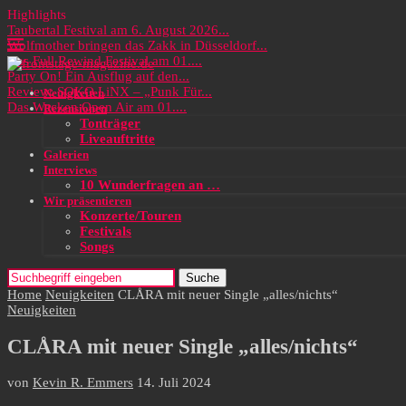
Highlights
Taubertal Festival am 6. August 2026...
Wolfmother bringen das Zakk in Düsseldorf...
Das Full Rewind Festival am 01....
Party On! Ein Ausflug auf den...
Review: SOKO LiNX – „Punk Für...
Neuigkeiten
Das Wacken Open Air am 01....
Rezensionen
Tonträger
Liveauftritte
Galerien
Interviews
10 Wunderfragen an …
Wir präsentieren
Konzerte/Touren
Festivals
Songs
Suche
Home
Neuigkeiten
CLÅRA mit neuer Single „alles/nichts“
Neuigkeiten
CLÅRA mit neuer Single „alles/nichts“
von
Kevin R. Emmers
14. Juli 2024