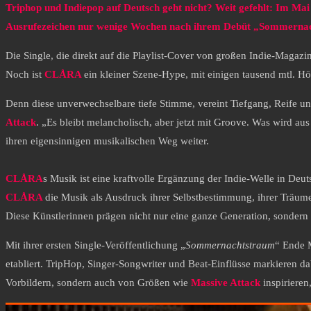
Triphop und Indiepop auf Deutsch geht nicht? Weit gefehlt: Im Mai 2
Ausrufezeichen nur wenige Wochen nach ihrem Debüt „Sommerna
Die Single, die direkt auf die Playlist-Cover von großen Indie-Magazi
Noch ist
CLÅRA
ein kleiner Szene-Hype, mit einigen tausend mtl. 
Denn diese unverwechselbare tiefe Stimme, vereint Tiefgang, Reife u
Attack
. „Es bleibt melancholisch, aber jetzt mit Groove. Was wird au
ihren eigensinnigen musikalischen Weg weiter.
CLÅRA
s Musik ist eine kraftvolle Ergänzung der Indie-Welle in Deut
CLÅRA
die Musik als Ausdruck ihrer Selbstbestimmung, ihrer Träume 
Diese Künstlerinnen prägen nicht nur eine ganze Generation, sondern
Mit ihrer ersten Single-Veröffentlichung „
Sommernachtstraum
“ Ende 
etabliert. TripHop, Singer-Songwriter und Beat-Einflüsse markieren da
Vorbildern, sondern auch von Größen wie
Massive Attack
inspiriere