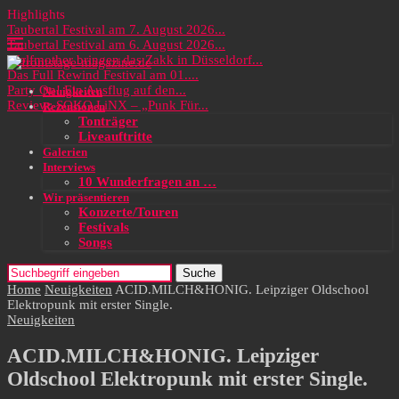
Highlights
Taubertal Festival am 7. August 2026...
Taubertal Festival am 6. August 2026...
Wolfmother bringen das Zakk in Düsseldorf...
Das Full Rewind Festival am 01....
Party On! Ein Ausflug auf den...
Neuigkeiten
Review: SOKO LiNX – „Punk Für...
Rezensionen
Tonträger
Liveauftritte
Galerien
Interviews
10 Wunderfragen an …
Wir präsentieren
Konzerte/Touren
Festivals
Songs
Suche
Home
Neuigkeiten
ACID.MILCH&HONIG. Leipziger Oldschool
Elektropunk mit erster Single.
Neuigkeiten
ACID.MILCH&HONIG. Leipziger
Oldschool Elektropunk mit erster Single.