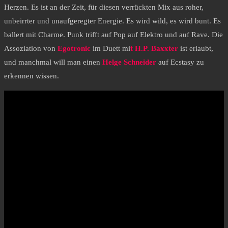
Herzen. Es ist an der Zeit, für diesen verrückten Mix aus roher,
unbeirrter und unaufgeregter Energie. Es wird wild, es wird bunt. Es
ballert mit Charme. Punk trifft auf Pop auf Elektro und auf Rave. Die
Assoziation von
Egotronic
im Duett mi
t H.P. Baxxter
ist erlaubt,
und manchmal will man einen
Helge Schneider
auf Ecstasy zu
erkennen wissen.