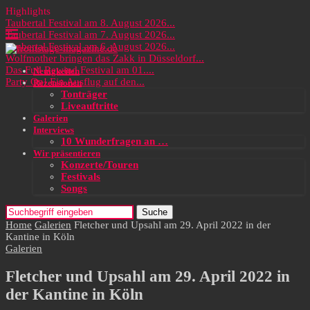
Highlights
Taubertal Festival am 8. August 2026...
Taubertal Festival am 7. August 2026...
Taubertal Festival am 6. August 2026...
Wolfmother bringen das Zakk in Düsseldorf...
Das Full Rewind Festival am 01....
Neuigkeiten
Party On! Ein Ausflug auf den...
Rezensionen
Tonträger
Liveauftritte
Galerien
Interviews
10 Wunderfragen an …
Wir präsentieren
Konzerte/Touren
Festivals
Songs
Suche
Home
Galerien
Fletcher und Upsahl am 29. April 2022 in der
Kantine in Köln
Galerien
Fletcher und Upsahl am 29. April 2022 in
der Kantine in Köln