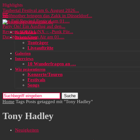
Highlights
Taubertal Festival am 6. August 2026...
Wolfmother bringen das Zakk in Düsseldorf...
Das Full Rewind Festival am 01....
Party On! Ein Ausflug auf den...
Review: SOKO LiNX – „Punk Für...
Neuigkeiten
Das Wacken Open Air am 01....
Rezensionen
Tonträger
Liveauftritte
Galerien
Interviews
10 Wunderfragen an …
Wir präsentieren
Konzerte/Touren
Festivals
Songs
Suche
Home
Tags
Posts getagged mit "Tony Hadley"
Tony Hadley
Neuigkeiten