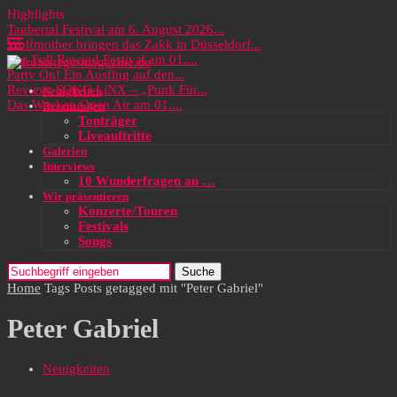
Highlights
Taubertal Festival am 6. August 2026...
Wolfmother bringen das Zakk in Düsseldorf...
Das Full Rewind Festival am 01....
Party On! Ein Ausflug auf den...
Review: SOKO LiNX – „Punk Für...
Neuigkeiten
Das Wacken Open Air am 01....
Rezensionen
Tonträger
Liveauftritte
Galerien
Interviews
10 Wunderfragen an …
Wir präsentieren
Konzerte/Touren
Festivals
Songs
Suche
Home
Tags
Posts getagged mit "Peter Gabriel"
Peter Gabriel
Neuigkeiten