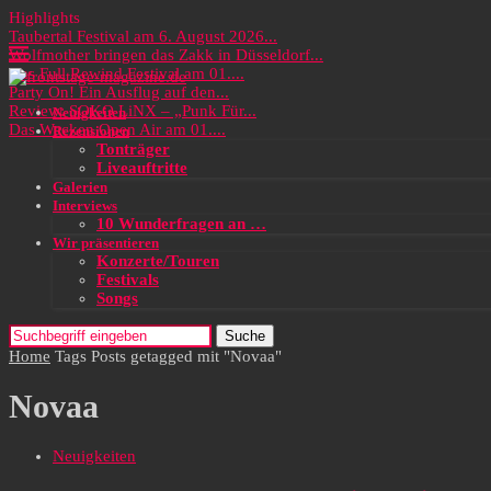
Highlights
Taubertal Festival am 6. August 2026...
Wolfmother bringen das Zakk in Düsseldorf...
Das Full Rewind Festival am 01....
Party On! Ein Ausflug auf den...
Review: SOKO LiNX – „Punk Für...
Neuigkeiten
Das Wacken Open Air am 01....
Rezensionen
Tonträger
Liveauftritte
Galerien
Interviews
10 Wunderfragen an …
Wir präsentieren
Konzerte/Touren
Festivals
Songs
Suche
Home
Tags
Posts getagged mit "Novaa"
Novaa
Neuigkeiten