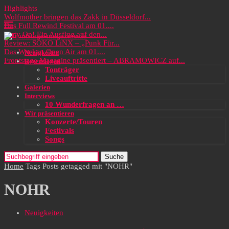
Highlights
Wolfmother bringen das Zakk in Düsseldorf...
Das Full Rewind Festival am 01....
Party On! Ein Ausflug auf den...
Review: SOKO LiNX – „Punk Für...
Das Wacken Open Air am 01....
Neuigkeiten
Frontstage Magazine präsentiert – ABRAMOWICZ auf...
Rezensionen
Tonträger
Liveauftritte
Galerien
Interviews
10 Wunderfragen an …
Wir präsentieren
Konzerte/Touren
Festivals
Songs
Suche
Home
Tags
Posts getagged mit "NOHR"
NOHR
Neuigkeiten