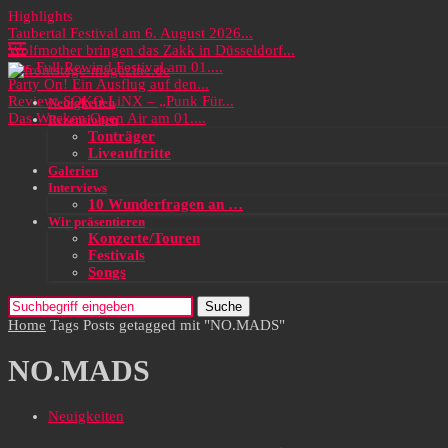
Highlights
Taubertal Festival am 6. August 2026...
Wolfmother bringen das Zakk in Düsseldorf...
Das Full Rewind Festival am 01....
Party On! Ein Ausflug auf den...
Review: SOKO LiNX – „Punk Für...
Neuigkeiten
Das Wacken Open Air am 01....
Rezensionen
Tonträger
Liveauftritte
Galerien
Interviews
10 Wunderfragen an …
Wir präsentieren
Konzerte/Touren
Festivals
Songs
Suche
Home
Tags
Posts getagged mit "NO.MADS"
NO.MADS
Neuigkeiten