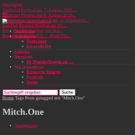
Highlights
Taubertal Festival am 7. August 2026...
Taubertal Festival am 6. August 2026...
Wolfmother bringen das Zakk in Düsseldorf...
Das Full Rewind Festival am 01....
Party On! Ein Ausflug auf den...
Neuigkeiten
Review: SOKO LiNX – „Punk Für...
Rezensionen
Tonträger
Liveauftritte
Galerien
Interviews
10 Wunderfragen an …
Wir präsentieren
Konzerte/Touren
Festivals
Songs
Suche
Home
Tags
Posts getagged mit "Mitch.One"
Mitch.One
Neuigkeiten