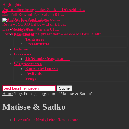
Highlights
Wolfmother bringen das Zakk in Düsseldorf...
Das Full Rewind Festival am 01....
Party On! Ein Ausflug auf den...
Review: SOKO LiNX – „Punk Für...
Das Wacken Open Air am 01....
Neuigkeiten
Frontstage Magazine präsentiert – ABRAMOWICZ auf...
Rezensionen
Tonträger
Liveauftritte
Galerien
Interviews
10 Wunderfragen an …
Wir präsentieren
Konzerte/Touren
Festivals
Songs
Suche
Home
Tags
Posts getagged mit "Matisse & Sadko"
Matisse & Sadko
Liveauftritte
Neuigkeiten
Rezensionen