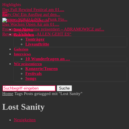
Highlights
Das Full Rewind Festival am 01....
Party On! Ein Ausflug auf den...
Review: SOKO LiNX – „Punk Für...
Das Wacken Open Air am 01....
Frontstage Magazine präsentiert – ABRAMOWICZ auf...
Neuigkeiten
Review: TYNA – „ALLEN GEHT ES“
Rezensionen
Tonträger
Liveauftritte
Galerien
Interviews
10 Wunderfragen an …
Wir präsentieren
Konzerte/Touren
Festivals
Songs
Suche
Home
Tags
Posts getagged mit "Lost Sanity"
Lost Sanity
Neuigkeiten