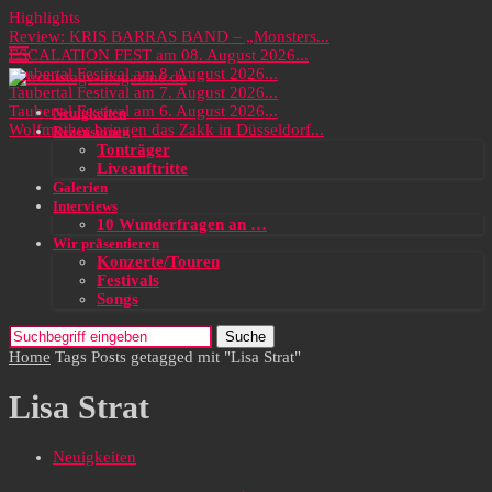
Highlights
Review: KRIS BARRAS BAND – „Monsters...
ESCALATION FEST am 08. August 2026...
Taubertal Festival am 8. August 2026...
Taubertal Festival am 7. August 2026...
Taubertal Festival am 6. August 2026...
Neuigkeiten
Wolfmother bringen das Zakk in Düsseldorf...
Rezensionen
Tonträger
Liveauftritte
Galerien
Interviews
10 Wunderfragen an …
Wir präsentieren
Konzerte/Touren
Festivals
Songs
Suche
Home
Tags
Posts getagged mit "Lisa Strat"
Lisa Strat
Neuigkeiten