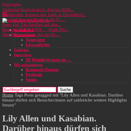
Highlights
Taubertal Festival am 6. August 2026...
Wolfmother bringen das Zakk in Düsseldorf...
Das Full Rewind Festival am 01....
Party On! Ein Ausflug auf den...
Review: SOKO LiNX – „Punk Für...
Neuigkeiten
Das Wacken Open Air am 01....
Rezensionen
Tonträger
Liveauftritte
Galerien
Interviews
10 Wunderfragen an …
Wir präsentieren
Konzerte/Touren
Festivals
Songs
Suche
Home
Tags
Posts getagged mit "Lily Allen und Kasabian. Darüber
hinaus dürfen sich Besucher:innen auf zahlreiche weitere Highlights
freuen"
Lily Allen und Kasabian.
Darüber hinaus dürfen sich