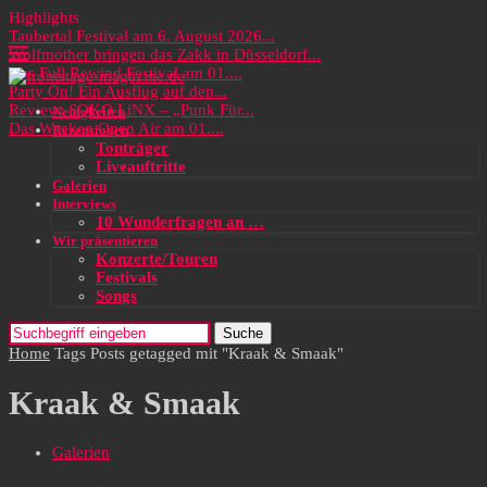
Highlights
Taubertal Festival am 6. August 2026...
Wolfmother bringen das Zakk in Düsseldorf...
Das Full Rewind Festival am 01....
Party On! Ein Ausflug auf den...
Review: SOKO LiNX – „Punk Für...
Neuigkeiten
Das Wacken Open Air am 01....
Rezensionen
Tonträger
Liveauftritte
Galerien
Interviews
10 Wunderfragen an …
Wir präsentieren
Konzerte/Touren
Festivals
Songs
Suche
Home
Tags
Posts getagged mit "Kraak & Smaak"
Kraak & Smaak
Galerien