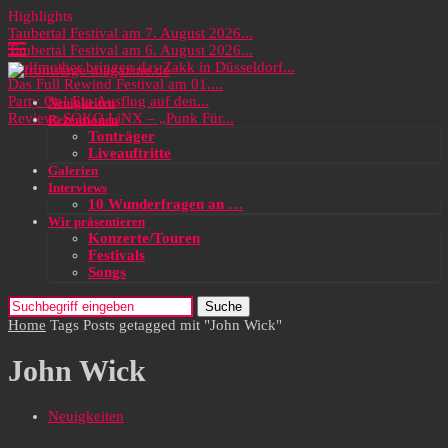
Highlights
Taubertal Festival am 7. August 2026...
Taubertal Festival am 6. August 2026...
Wolfmother bringen das Zakk in Düsseldorf...
Das Full Rewind Festival am 01....
Party On! Ein Ausflug auf den...
Neuigkeiten
Review: SOKO LiNX – „Punk Für...
Rezensionen
Tonträger
Liveauftritte
Galerien
Interviews
10 Wunderfragen an …
Wir präsentieren
Konzerte/Touren
Festivals
Songs
Suche
Home
Tags
Posts getagged mit "John Wick"
John Wick
Neuigkeiten