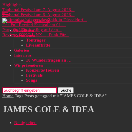
Highlights
Taubertal Festival am 7. August 2026...
Taubertal Festival am 6. August 2026...
Wolfmother bringen das Zakk in Düsseldorf...
Das Full Rewind Festival am 01....
Party On! Ein Ausflug auf den...
Neuigkeiten
Review: SOKO LiNX – „Punk Für...
Rezensionen
Tonträger
Liveauftritte
Galerien
Interviews
10 Wunderfragen an …
Wir präsentieren
Konzerte/Touren
Festivals
Songs
Suche
Home
Tags
Posts getagged mit "JAMES COLE & IDEA"
JAMES COLE & IDEA
Neuigkeiten