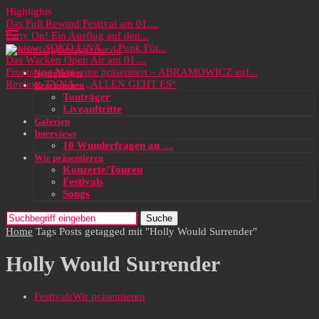
Highlights
Das Full Rewind Festival am 01....
Party On! Ein Ausflug auf den...
Review: SOKO LiNX – „Punk Für...
Das Wacken Open Air am 01....
Frontstage Magazine präsentiert – ABRAMOWICZ auf...
Neuigkeiten
Review: TYNA – „ALLEN GEHT ES“
Rezensionen
Tonträger
Liveauftritte
Galerien
Interviews
10 Wunderfragen an …
Wir präsentieren
Konzerte/Touren
Festivals
Songs
Suche
Home
Tags
Posts getagged mit "Holly Would Surrender"
Holly Would Surrender
Festivals
Wir präsentieren