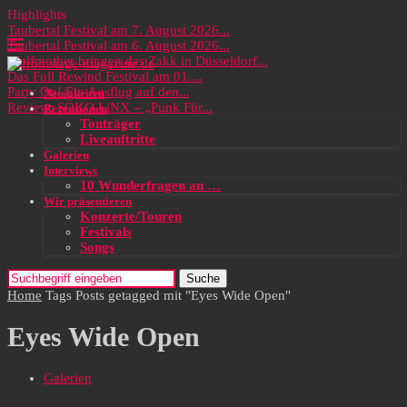
Highlights
Taubertal Festival am 7. August 2026...
Taubertal Festival am 6. August 2026...
Wolfmother bringen das Zakk in Düsseldorf...
Das Full Rewind Festival am 01....
Party On! Ein Ausflug auf den...
Neuigkeiten
Review: SOKO LiNX – „Punk Für...
Rezensionen
Tonträger
Liveauftritte
Galerien
Interviews
10 Wunderfragen an …
Wir präsentieren
Konzerte/Touren
Festivals
Songs
Suche
Home
Tags
Posts getagged mit "Eyes Wide Open"
Eyes Wide Open
Galerien