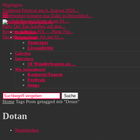
Highlights
Taubertal Festival am 6. August 2026...
Wolfmother bringen das Zakk in Düsseldorf...
Das Full Rewind Festival am 01....
Party On! Ein Ausflug auf den...
Review: SOKO LiNX – „Punk Für...
Neuigkeiten
Das Wacken Open Air am 01....
Rezensionen
Tonträger
Liveauftritte
Galerien
Interviews
10 Wunderfragen an …
Wir präsentieren
Konzerte/Touren
Festivals
Songs
Suche
Home
Tags
Posts getagged mit "Dotan"
Dotan
Neuigkeiten