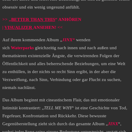
obsessiv und ein wenig ungesund anfühlt.
>> „
BETTER THAN THIS
“ ANHÖREN
|
VISUALIZER
ANSEHEN! <<
Auf ihrem kommenden Album „
JINX“
wenden
sich
Waterparks
gleichzeitig nach innen und nach außen und
thematisieren existenzielle Ängste, die verwirrenden Folgen der
Öffentlichkeit und alles beherrschende Beziehungen, um eine Welt
zu enthüllen, in der nichts so recht Sinn ergibt, in der aber die
Verzweiflung, nach Sinn, Verbindung oder gar Flucht zu suchen,
niemals nachlässt.
Das Album beginnt mit cineastischem Flair, das mit emotionaler
Intimität kontrastiert: „
TELL ME WHY
“ ist eine Geschichte von Tod,
Fegefeuer, Konfrontation und Rückkehr. Diese bewusste
Gegenüberstellung zieht sich durch das gesamte Album „
JINX
“,
wobei jeder Song seine eigene Bedeutung unterstreicht, anstatt sich