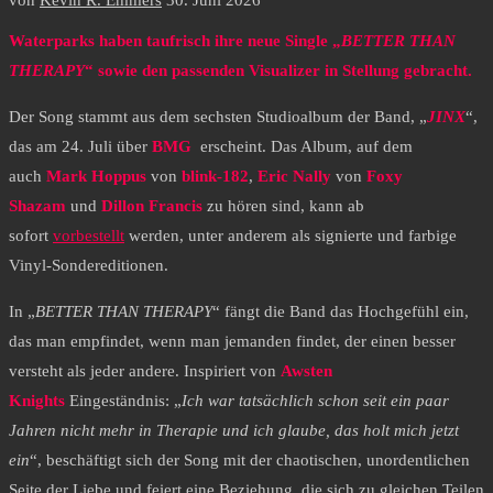
von
Kevin R. Emmers
30. Juni 2026
Waterparks haben taufrisch ihre neue Single „
BETTER THAN
THERAPY
“ sowie den passenden Visualizer in Stellung gebracht.
Der Song stammt aus dem sechsten Studioalbum der Band, „
JINX
“,
das am 24. Juli über
BMG
erscheint. Das Album, auf dem
auch
Mark Hoppus
von
blink-182
,
Eric Nally
von
Foxy
Shazam
und
Dillon Francis
zu hören sind, kann ab
sofort
vorbestellt
werden, unter anderem als signierte und farbige
Vinyl-Sondereditionen.
In „
BETTER THAN THERAPY
“ fängt die Band das Hochgefühl ein,
das man empfindet, wenn man jemanden findet, der einen besser
versteht als jeder andere. Inspiriert von
Awsten
Knights
Eingeständnis: „
Ich war tatsächlich schon seit ein paar
Jahren nicht mehr in Therapie und ich glaube, das holt mich jetzt
ein
“, beschäftigt sich der Song mit der chaotischen, unordentlichen
Seite der Liebe und feiert eine Beziehung, die sich zu gleichen Teilen