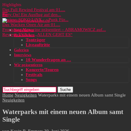
Highlights
Das Full Rewind Festival am 01....
Party On! Ein Ausflug auf den...
Review: SOKO LiNX – „Punk Für...
Das Wacken Open Air am 01....
Frontstage Magazine präsentiert – ABRAMOWICZ auf...
Neuigkeiten
Review: TYNA – „ALLEN GEHT ES“
Rezensionen
Tonträger
Liveauftritte
Galerien
Interviews
10 Wunderfragen an …
Wir präsentieren
Konzerte/Touren
Festivals
Songs
Suche
Home
Neuigkeiten
Waterparks mit einem neuen Album samt Single
Neuigkeiten
Waterparks mit einem neuen Album samt
Single