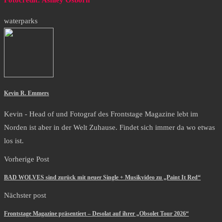
Fotocredit: Ashley Osborn
waterparks
Kevin R. Emmers
Kevin - Head of und Fotograf des Frontstage Magazine lebt im
Norden ist aber in der Welt Zuhause. Findet sich immer da wo etwas
los ist.
Vorherige Post
BAD WOLVES sind zurück mit neuer Single + Musikvideo zu „Paint It Red“
Nächster post
Frontstage Magazine präsentiert – Desolat auf ihrer „Obsolet Tour 2026“