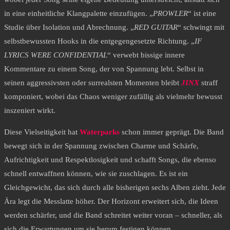
in eine einheitliche Klangpalette einzufügen. „
PROWLER
“ ist eine
Studie über Isolation und Abrechnung. „
RED GUITAR
“ schwingt mit
selbstbewussten Hooks in die entgegengesetzte Richtung. „
IF
LYRICS WERE CONFIDENTIAL
“ verwebt bissige innere
Kommentare zu einem Song, der von Spannung lebt. Selbst in
seinen aggressivsten oder surrealsten Momenten bleibt
JINX
straff
komponiert, wobei das Chaos weniger zufällig als vielmehr bewusst
inszeniert wirkt.
Diese Vielseitigkeit hat
Waterparks
schon immer geprägt. Die Band
bewegt sich in der Spannung zwischen Charme und Schärfe,
Aufrichtigkeit und Respektlosigkeit und schafft Songs, die ebenso
schnell entwaffnen können, wie sie zuschlagen. Es ist ein
Gleichgewicht, das sich durch alle bisherigen sechs Alben zieht. Jede
Ära legt die Messlatte höher. Der Horizont erweitert sich, die Ideen
werden schärfer, und die Band schreitet weiter voran – schneller, als
sich die Erwartungen um sie herum festigen können.