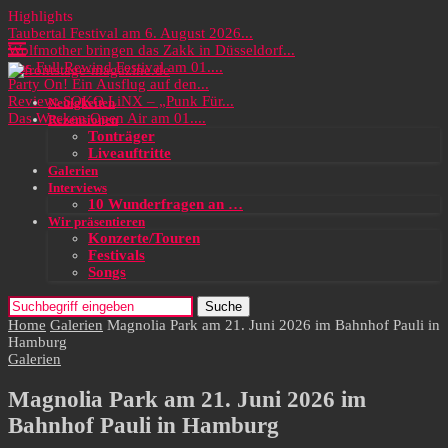
Highlights
Taubertal Festival am 6. August 2026...
Wolfmother bringen das Zakk in Düsseldorf...
Das Full Rewind Festival am 01....
Party On! Ein Ausflug auf den...
Review: SOKO LiNX – „Punk Für...
Neuigkeiten
Das Wacken Open Air am 01....
Rezensionen
Tonträger
Liveauftritte
Galerien
Interviews
10 Wunderfragen an …
Wir präsentieren
Konzerte/Touren
Festivals
Songs
Suche
Home
Galerien
Magnolia Park am 21. Juni 2026 im Bahnhof Pauli in
Hamburg
Galerien
Magnolia Park am 21. Juni 2026 im
Bahnhof Pauli in Hamburg