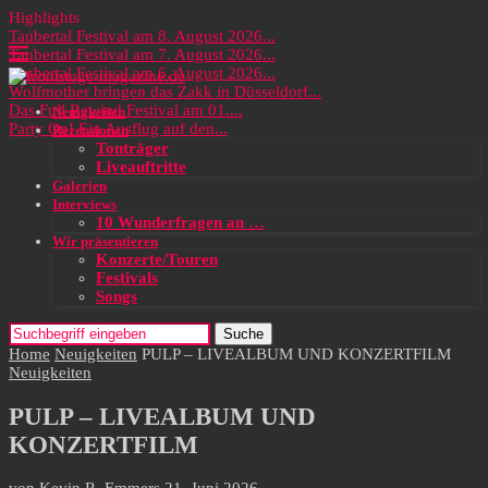
Highlights
Taubertal Festival am 8. August 2026...
Taubertal Festival am 7. August 2026...
Taubertal Festival am 6. August 2026...
Wolfmother bringen das Zakk in Düsseldorf...
Das Full Rewind Festival am 01....
Neuigkeiten
Party On! Ein Ausflug auf den...
Rezensionen
Tonträger
Liveauftritte
Galerien
Interviews
10 Wunderfragen an …
Wir präsentieren
Konzerte/Touren
Festivals
Songs
Suche
Home
Neuigkeiten
PULP – LIVEALBUM UND KONZERTFILM
Neuigkeiten
PULP – LIVEALBUM UND
KONZERTFILM