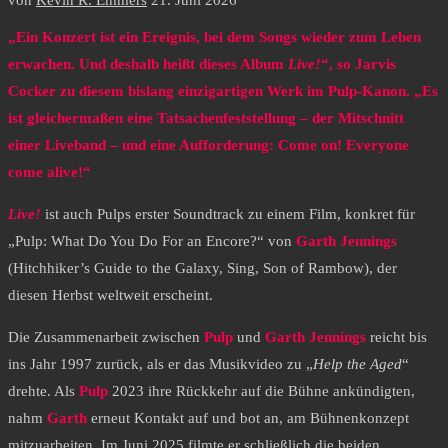
von
Kevin R. Emmers
21. Juni 2026
„Ein Konzert ist ein Ereignis, bei dem Songs wieder zum Leben
erwachen. Und deshalb heißt dieses Album
Live!
“, so Jarvis
Cocker zu diesem bislang einzigartigen Werk im Pulp-Kanon. „Es
ist gleichermaßen eine Tatsachenfeststellung – der Mitschnitt
einer Liveband – und eine Aufforderung: Come on! Everyone
come alive!“
Live!
ist auch Pulps erster Soundtrack zu einem Film, konkret für
„Pulp: What Do You Do For an Encore?“ von
Garth Jennings
(Hitchhiker’s Guide to the Galaxy, Sing, Son of Rambow), der
diesen Herbst weltweit erscheint.
Die Zusammenarbeit zwischen
Pulp
und
Garth Jennings
reicht bis
ins Jahr 1997 zurück, als er das Musikvideo zu „
Help the Aged
“
drehte. Als
Pulp
2023 ihre Rückkehr auf die Bühne ankündigten,
nahm
Garth
erneut Kontakt auf und bot an, am Bühnenkonzept
mitzuarbeiten. Im Juni 2025 filmte er schließlich die beiden