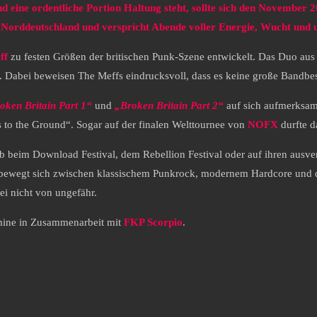
 eine ordentliche Portion Haltung steht, sollte sich den November 
 Norddeutschland und verspricht Abende voller Energie, Wucht und
ff
zu festen Größen der britischen Punk-Szene entwickelt. Das Duo aus 
de. Dabei beweisen The Meffs eindrucksvoll, dass es keine große Band
oken Britain Part 1“
und
„Broken Britain Part 2“
auf sich aufmerksam.
 to the Ground“. Sogar auf der finalen Welttournee von
NOFX
durfte d
Ob beim Download Festival, dem Rebellion Festival oder auf ihren ausve
 bewegt sich zwischen klassischem Punkrock, modernem Hardcore und der
 nicht von ungefähr.
rmine in Zusammenarbeit mit
FKP Scorpio
.