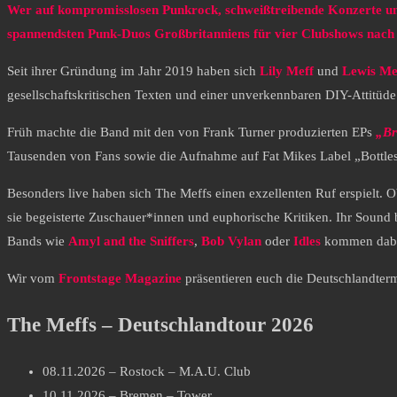
Wer auf kompromisslosen Punkrock, schweißtreibende Konzerte und
spannendsten Punk-Duos Großbritanniens für vier Clubshows nach
Seit ihrer Gründung im Jahr 2019 haben sich
Lily Meff
und
Lewis Me
gesellschaftskritischen Texten und einer unverkennbaren DIY-Attitü
Früh machte die Band mit den von Frank Turner produzierten EPs
„Br
Tausenden von Fans sowie die Aufnahme auf Fat Mikes Label „Bottles
Besonders live haben sich The Meffs einen exzellenten Ruf erspielt. 
sie begeisterte Zuschauer*innen und euphorische Kritiken. Ihr Sound
Bands wie
Amyl and the Sniffers
,
Bob Vylan
oder
Idles
kommen dabei
Wir vom
Frontstage Magazine
präsentieren euch die Deutschlandte
The Meffs – Deutschlandtour 2026
08.11.2026 – Rostock – M.A.U. Club
10.11.2026 – Bremen – Tower