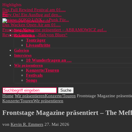
Highlights
Das Full Rewind Festival am 01....
Party On! Ein Ausflug auf den...
Review: SOKO LiNX – „Punk Für...
Das Wacken Open Air am 01....
Frontstage Magazine präsentiert – ABRAMOWICZ auf...
Neuigkeiten
Review: Citizen – „Halcyon Blues“
Rezensionen
Tonträger
Liveauftritte
Galerien
Interviews
10 Wunderfragen an …
Wir präsentieren
Konzerte/Touren
Festivals
Songs
Suche
Home
Wir präsentieren
Konzerte/Touren
Frontstage Magazine präsent
Konzerte/Touren
Wir präsentieren
Frontstage Magazine präsentiert – The Me
von
Kevin R. Emmers
27. Mai 2026