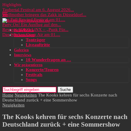
Highlights
Taubertal Festival am 6. August 2026...
Wolfmother bringen das Zakk in Düsseldorf...
Das Full Rewind Festival am 01....
Party On! Ein Ausflug auf den...
Review: SOKO LiNX – „Punk Für...
Neuigkeiten
Das Wacken Open Air am 01....
Rezensionen
Tonträger
Liveauftritte
Galerien
Interviews
10 Wunderfragen an …
Wir präsentieren
Konzerte/Touren
Festivals
Songs
Suche
Home
Neuigkeiten
The Kooks kehren für sechs Konzerte nach
Deutschland zurück + eine Sommershow
Neuigkeiten
The Kooks kehren für sechs Konzerte nach
Deutschland zurück + eine Sommershow