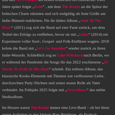
Jahre später folgte „
Konk
“ , mit dem
The Kooks
an die Spitze der
britischen Charts stürmten und sich endgültig als feste Größe am
Indie-Himmel etablierten. Für ihr drittes Album „
Junk Of The
Heart
“ (2011) zog sich die Band auf eine Farm zurück, um dem
Trubel des Erfolgs zu entfliehen, bevor sie mit „
Listen
“ (2014) ein
Experiment voller Soul-, Gospel- und Folk-Einflüsse wagten. 2018
kehrte die Band mit „
Let’s Go Sunshine
“ wieder zurück zu ihren
Indie-Wurzeln. Schließlich zog es
Luke Pritchard
nach Berlin, wo
er während der Pandemie die Songs für das 2022 erschienene „
10
Tracks To Echo In The Dark
“ schrieb. Ein reiferes Album, das
klassische Kooks-Elemente mit Themen wie verflossener Liebe,
durchzechten Party-Nächten und seiner neuen Rolle als Vater
verbindet. Im Frühjahr 2025 folgte mit „
Never/Know
“ das siebte
Studioalbum.
Im Herzen waren
The Kooks
immer eine Live-Band – ob bei ihren
ersten Auftritten in den kleinen Bars Brightons, als Festival-