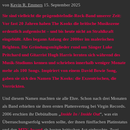
von
Kevin R. Emmers
15. September 2025
Sie sind vielleicht die prägendsteIndie-Rock-Band unserer Zeit:
Vor fast 20 Jahren haben The Kooks die britische Musikszene
ordentlich aufgemischt – und bis heute nicht an Strahlkraft
eingebüßt. Alles begann Anfang der 2000er im malerischen
Brighton. Die Gründungsmitglieder rund um Sänger Luke
Pritchard und Gitarrist Hugh Harris lernten sich während des
Musik-Studiums kennen und schrieben innerhalb weniger Monate
mehr als 100 Songs. Inspiriert von einem David Bowie Song,
gaben sie sich den Namen The Kooks: die Exzentrischen, die
Verrückten.
Und diesem Namen machten sie alle Ehre. Schon nach drei Monaten
als Band erhielten sie ihren ersten Plattenvertrag bei Virgin Records.
2006 erschien ihr Debütalbum „
Inside In / Inside Out
“, was ein
Überraschungserfolg werden sollte, der ihnen fünffachen Platinstatus
und den
MTV-Award
als besten britischen Act einbrachte. Zwei