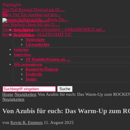
Highlights
Das Full Rewind Festival am 01....
Party On! Ein Ausflug auf den...
Review: SOKO LiNX – „Punk Für...
Das Wacken Open Air am 01....
Frontstage Magazine präsentiert – ABRAMOWICZ auf...
Neuigkeiten
Review: TYNA – „ALLEN GEHT ES“
Rezensionen
Tonträger
Liveauftritte
Galerien
Interviews
10 Wunderfragen an …
Wir präsentieren
Konzerte/Touren
Festivals
Songs
Suche
Home
Neuigkeiten
Von Azubis für euch: Das Warm-Up zum ROCKEN
Neuigkeiten
Von Azubis für euch: Das Warm-Up zum 
von
Kevin R. Emmers
11. August 2025