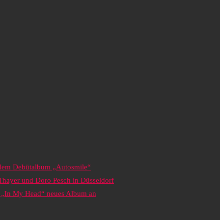
s dem Debütalbum „Autosmile“
 Thayer und Doro Pesch in Düsseldorf
it „In My Head“ neues Album an