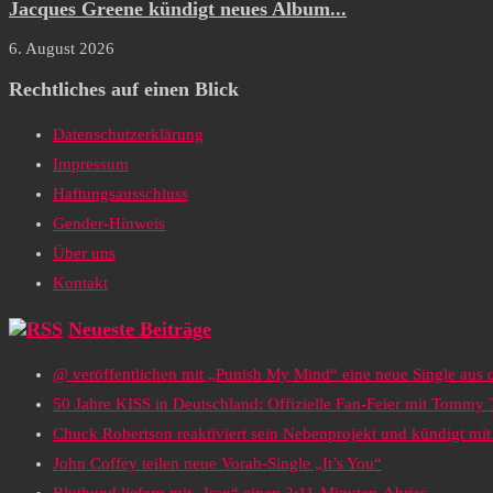
Jacques Greene kündigt neues Album...
6. August 2026
Rechtliches auf einen Blick
Datenschutzerklärung
Impressum
Haftungsausschluss
Gender-Hinweis
Über uns
Kontakt
Neueste Beiträge
@ veröffentlichen mit „Punish My Mind“ eine neue Single au
50 Jahre KISS in Deutschland: Offizielle Fan-Feier mit Tommy
Chuck Robertson reaktiviert sein Nebenprojekt und kündigt m
John Coffey teilen neue Vorab-Single „It’s You“