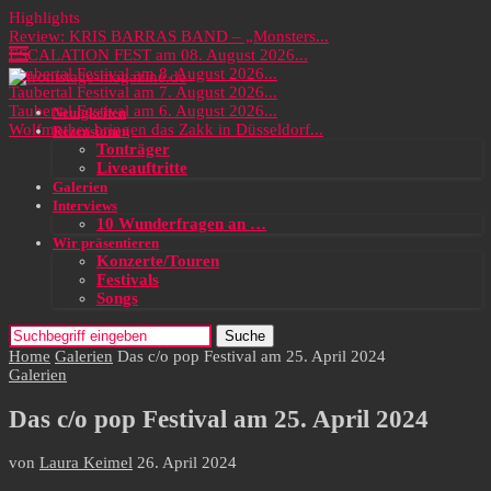
Highlights
Review: KRIS BARRAS BAND – „Monsters...
ESCALATION FEST am 08. August 2026...
Taubertal Festival am 8. August 2026...
Taubertal Festival am 7. August 2026...
Taubertal Festival am 6. August 2026...
Neuigkeiten
Wolfmother bringen das Zakk in Düsseldorf...
Rezensionen
Tonträger
Liveauftritte
Galerien
Interviews
10 Wunderfragen an …
Wir präsentieren
Konzerte/Touren
Festivals
Songs
Suche
Home
Galerien
Das c/o pop Festival am 25. April 2024
Galerien
Das c/o pop Festival am 25. April 2024
von
Laura Keimel
26. April 2024