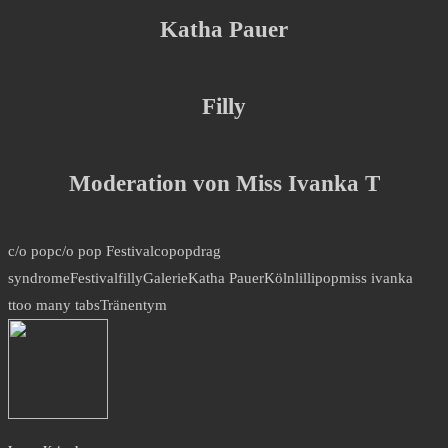
Katha Pauer
Filly
Moderation von Miss Ivanka T
c/o pop
c/o pop Festival
copop
drag
syndrome
Festival
filly
Galerie
Katha Pauer
Köln
lillipop
miss ivanka
t
too many tabs
Tränen
tym