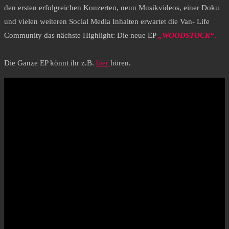
den ersten erfolgreichen Konzerten, neun Musikvideos, einer Doku
und vielen weiteren Social Media Inhalten erwartet die Van- Life
Community das nächste Highlight: Die neue EP
„WOODSTOCK“
.
Die Ganze EP könnt ihr z.B.
hier
hören.