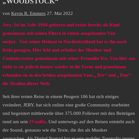
„WOODSTOCK“
von
Kevin R. Emmers
27. Mai 2022
Jery. Ist im Jahr 1994 geboren und reiste bereits als Kind
gemeinsam mit seinen Eltern in einem ausgebauten Van
umher. Von seiner Heimat in Nordeutschland hat es ihn nach
Köln gezogen. Hier lebt und arbeitet der Musiker und
Contentcreator gemeinsam mit seiner Freundin Yve. Von hier aus
zieht es sie jedoch immer wieder in die Ferne und gemeinsam
erkunden sie in den beiden ausgebauten Vans
„Trie“
und
„True“
die Straßen dieser Welt.
Seit ihrer ersten Reise in einem Peugeot 106 hat sich einiges
verändert. JERY. hat sich online eine große Community erarbeitet
und begeistert mittlerweile über 375.000 Follower mit den Beiträgen
rund um sein
#Vanlife
. Und unterwegs auf den Reisen entsteht auch
der Sound, genauso wie die Texte, die ihn als Musiker
ausmachen. Als Digital Nomad hat er sein mobiles Tonstudio immer