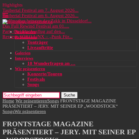
Highlights
Taubertal Festival am 7. August 2026...
Taubertal Festival am 6. August 2026...
Wolfmother bringen das Zakk in Düsseldorf...
Das Full Rewind Festival am 01....
Party On! Ein Ausflug auf den...
Neuigkeiten
Review: SOKO LiNX – „Punk Für...
Rezensionen
Tonträger
Liveauftritte
Galerien
Interviews
10 Wunderfragen an …
Wir präsentieren
Konzerte/Touren
Festivals
Songs
Suche
Home
Wir präsentieren
Songs
FRONTSTAGE MAGAZINE
PRÄSENTIERT – JERY. MIT SEINER EP „WOODSTOCK“
Songs
Wir präsentieren
FRONTSTAGE MAGAZINE
PRÄSENTIERT – JERY. MIT SEINER EP